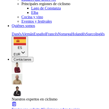
Principales regiones de ciclismo
Lago de Constanza
Elba
Cocina y vino
Eventos y festivales
Quiénes somos
Danés
Alemán
Español
Francés
Noruega
Holandés
Sueco
Inglés
ES
EUR
Contáctanos
Nuestros expertos en ciclismo