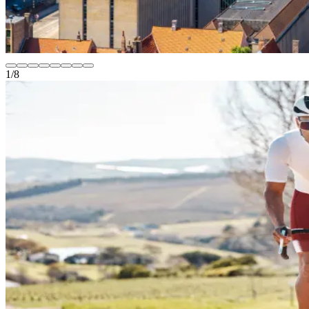
1
/
8