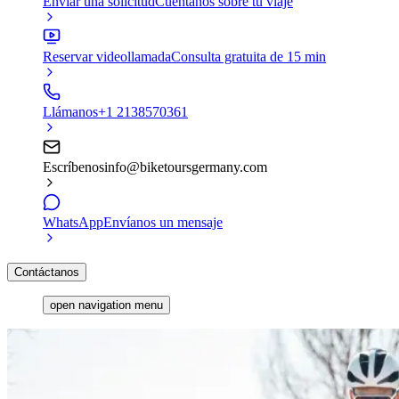
Enviar una solicitud
Cuéntanos sobre tu viaje
Reservar videollamada
Consulta gratuita de 15 min
Llámanos
+1 2138570361
Escríbenos
info@biketoursgermany.com
WhatsApp
Envíanos un mensaje
Contáctanos
open navigation menu