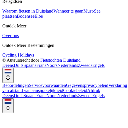
Reisgidsen
Waarom fietsen in Duitsland
Wanneer te gaan
Must-See
plaatsen
Bodensee
Elbe
Ontdek Meer
Over ons
Ontdek Meer Bestemmingen
Cycling Holidays
© Auteursrecht door
Fietstochten Duitsland
Deens
Duits
Spaans
Frans
Noors
Nederlands
Zweeds
Engels
Beoordelingen
Servicevoorwaarden
Gegevensprivacybeleid
Verklaring
van afstand van aansprakelijkheid
Cookiebeleid
Afdruk
Deens
Duits
Spaans
Frans
Noors
Nederlands
Zweeds
Engels