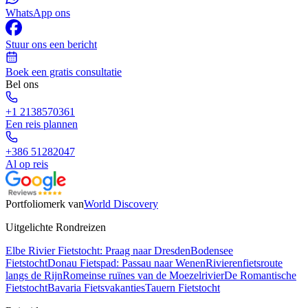
WhatsApp ons
Stuur ons een bericht
Boek een gratis consultatie
Bel ons
+1 2138570361
Een reis plannen
+386 51282047
Al op reis
Portfoliomerk van
World Discovery
Uitgelichte Rondreizen
Elbe Rivier Fietstocht: Praag naar Dresden
Bodensee
Fietstocht
Donau Fietspad: Passau naar Wenen
Rivierenfietsroute
langs de Rijn
Romeinse ruïnes van de Moezelrivier
De Romantische
Fietstocht
Bavaria Fietsvakanties
Tauern Fietstocht