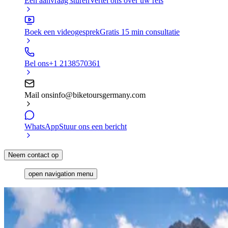
Een aanvraag sturen
Vertel ons over uw reis
Boek een videogesprek
Gratis 15 min consultatie
Bel ons
+1 2138570361
Mail ons
info@biketoursgermany.com
WhatsApp
Stuur ons een bericht
Neem contact op
open navigation menu