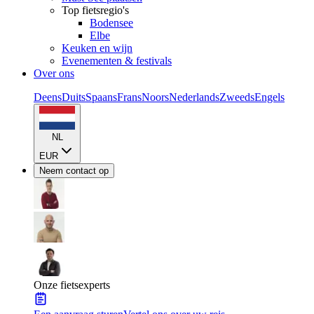
Top fietsregio's
Bodensee
Elbe
Keuken en wijn
Evenementen & festivals
Over ons
Deens
Duits
Spaans
Frans
Noors
Nederlands
Zweeds
Engels
NL
EUR
Neem contact op
Onze fietsexperts