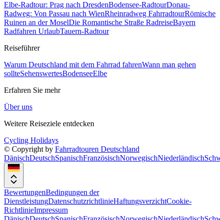
Elbe-Radtour: Prag nach Dresden
Bodensee-Radtour
Donau-
Radweg: Von Passau nach Wien
Rheinradweg Fahrradtour
Römische
Ruinen an der Mosel
Die Romantische Straße Radreise
Bayern
Radfahren Urlaub
Tauern-Radtour
Reiseführer
Warum Deutschland mit dem Fahrrad fahren
Wann man gehen
sollte
Sehenswertes
Bodensee
Elbe
Erfahren Sie mehr
Über uns
Weitere Reiseziele entdecken
Cycling Holidays
© Copyright by
Fahrradtouren Deutschland
Dänisch
Deutsch
Spanisch
Französisch
Norwegisch
Niederländisch
Schw
Bewertungen
Bedingungen der
Dienstleistung
Datenschutzrichtlinie
Haftungsverzicht
Cookie-
Richtlinie
Impressum
Dänisch
Deutsch
Spanisch
Französisch
Norwegisch
Niederländisch
Schw