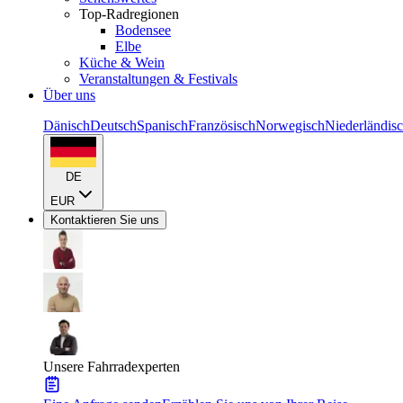
Top-Radregionen
Bodensee
Elbe
Küche & Wein
Veranstaltungen & Festivals
Über uns
Dänisch
Deutsch
Spanisch
Französisch
Norwegisch
Niederländis
DE
EUR
Kontaktieren Sie uns
Unsere Fahrradexperten