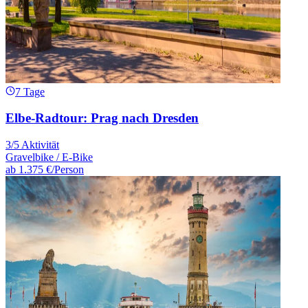
7 Tage
Elbe-Radtour: Prag nach Dresden
3/5 Aktivität
Gravelbike / E-Bike
ab
1.375 €
/Person