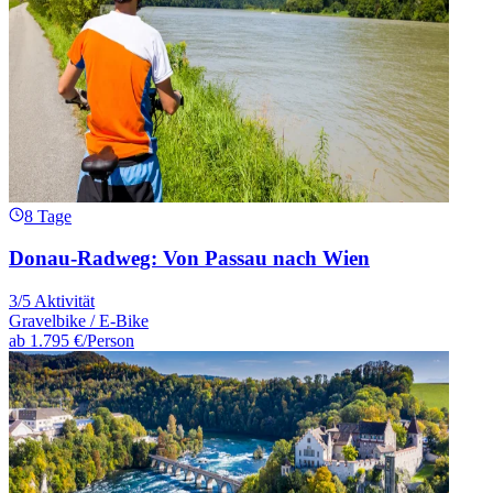
8 Tage
Donau-Radweg: Von Passau nach Wien
3/5 Aktivität
Gravelbike / E-Bike
ab
1.795 €
/Person