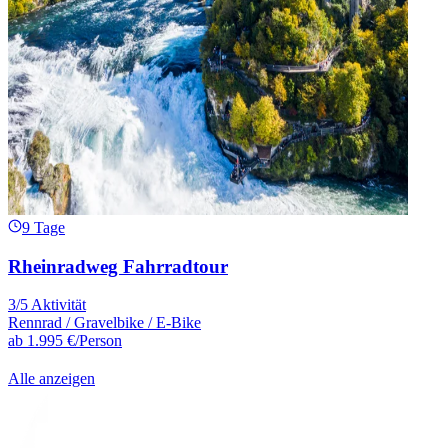
9 Tage
Rheinradweg Fahrradtour
3/5 Aktivität
Rennrad / Gravelbike / E-Bike
ab
1.995 €
/Person
Alle anzeigen