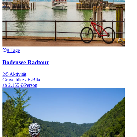
8 Tage
Bodensee-Radtour
2/5 Aktivität
Gravelbike / E-Bike
ab
2.155 €
/Person