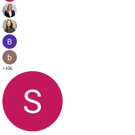
+
106