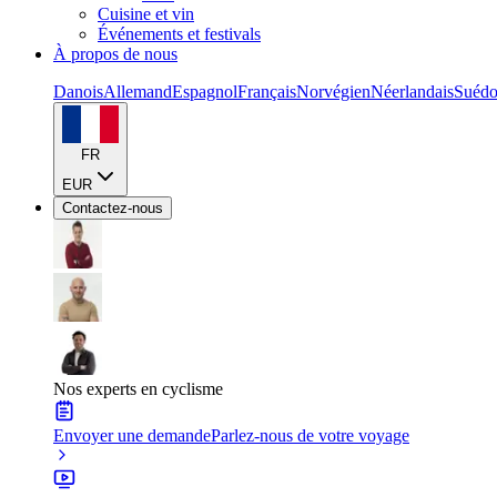
Cuisine et vin
Événements et festivals
À propos de nous
Danois
Allemand
Espagnol
Français
Norvégien
Néerlandais
Suédo
FR
EUR
Contactez-nous
Nos experts en cyclisme
Envoyer une demande
Parlez-nous de votre voyage