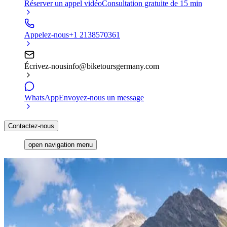
Réserver un appel vidéo
Consultation gratuite de 15 min
Appelez-nous
+1 2138570361
Écrivez-nous
info@biketoursgermany.com
WhatsApp
Envoyez-nous un message
Contactez-nous
open navigation menu